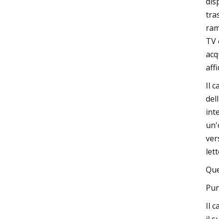
dis
tra
ram
TV 
acq
affi
Il 
del
int
un'
ver
let
Que
Pun
Il 