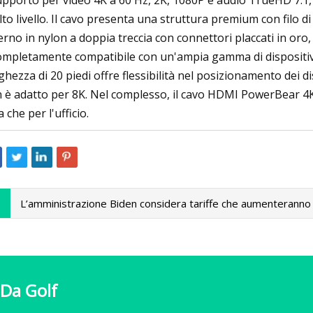
supporto per video 4K a 60 Hz, 2K, 1080P e audio TrueHD 7.1,
alto livello. Il cavo presenta una struttura premium con filo
erno in nylon a doppia treccia con connettori placcati in oro
ompletamente compatibile con un'ampia gamma di dispositivi, i
ghezza di 20 piedi offre flessibilità nel posizionamento dei d
 è adatto per 8K. Nel complesso, il cavo HDMI PowerBear 4K 
 che per l'ufficio.
L’amministrazione Biden considera tariffe che aumenteranno i 
 Da Golf