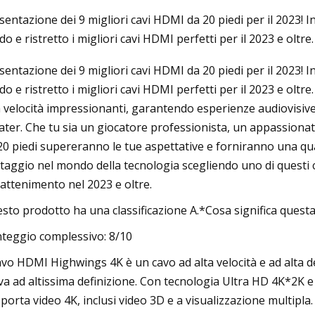
sentazione dei 9 migliori cavi HDMI da 20 piedi per il 2023! In
do e ristretto i migliori cavi HDMI perfetti per il 2023 e oltre.
Aug 22, 2023
sentazione dei 9 migliori cavi HDMI da 20 piedi per il 2023! In
roduttori di Oreo sul
14 migliori ginocchiere nel 2
do e ristretto i migliori cavi HDMI perfetti per il 2023 e oltr
ato degli imballaggi in
supporto extra, secondo gli 
a velocità impressionanti, garantendo esperienze audiovisiv
ater. Che tu sia un giocatore professionista, un appassionat
20 piedi supereranno le tue aspettative e forniranno una qu
taggio nel mondo della tecnologia scegliendo uno di questi ca
rattenimento nel 2023 e oltre.
sto prodotto ha una classificazione A.*Cosa significa questa 
teggio complessivo: 8/10
cavo HDMI Highwings 4K è un cavo ad alta velocità e ad alta d
iva ad altissima definizione. Con tecnologia Ultra HD 4K*2K e
porta video 4K, inclusi video 3D e a visualizzazione multipla. 