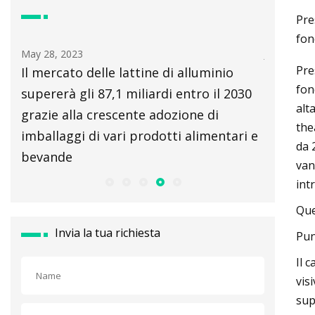
Pre
fon
, 2023
Jun 15, 2023
Pre
rcato delle lattine di alluminio
Amcor, team di p
fon
erà gli 87,1 miliardi entro il 2030
riciclaggio avanz
alt
e alla crescente adozione di
plastica
the
laggi di vari prodotti alimentari e
da 
nde
van
int
Que
Invia la tua richiesta
Pun
Il 
vis
sup