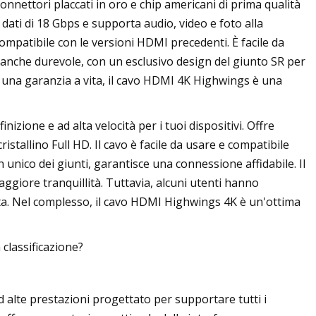
connettori placcati in oro e chip americani di prima qualità
 dati di 18 Gbps e supporta audio, video e foto alla
compatibile con le versioni HDMI precedenti. È facile da
 è anche durevole, con un esclusivo design del giunto SR per
e una garanzia a vita, il cavo HDMI 4K Highwings è una
zione e ad alta velocità per i tuoi dispositivi. Offre
istallino Full HD. Il cavo è facile da usare e compatibile
gn unico dei giunti, garantisce una connessione affidabile. Il
ggiore tranquillità. Tuttavia, alcuni utenti hanno
ta. Nel complesso, il cavo HDMI Highwings 4K è un'ottima
classificazione?
ad alte prestazioni progettato per supportare tutti i