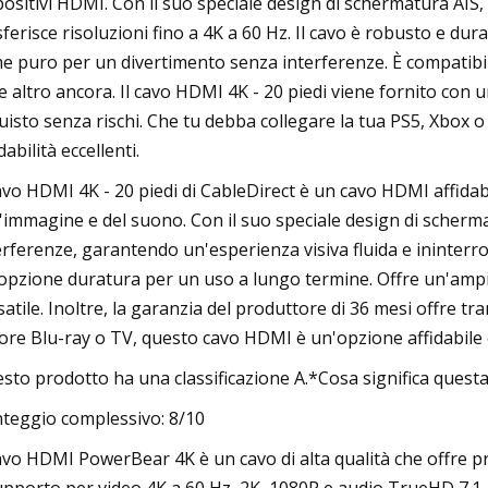
positivi HDMI. Con il suo speciale design di schermatura AIS,
sferisce risoluzioni fino a 4K a 60 Hz. Il cavo è robusto e dura
e puro per un divertimento senza interferenze. È compatibile
e altro ancora. Il cavo HDMI 4K - 20 piedi viene fornito con 
uisto senza rischi. Che tu debba collegare la tua PS5, Xbox o
dabilità eccellenti.
cavo HDMI 4K - 20 piedi di CableDirect è un cavo HDMI affidabi
l'immagine e del suono. Con il suo speciale design di scherm
erferenze, garantendo un'esperienza visiva fluida e ininterro
opzione duratura per un uso a lungo termine. Offre un'ampia 
satile. Inoltre, la garanzia del produttore di 36 mesi offre tran
tore Blu-ray o TV, questo cavo HDMI è un'opzione affidabile e 
sto prodotto ha una classificazione A.*Cosa significa questa 
teggio complessivo: 8/10
cavo HDMI PowerBear 4K è un cavo di alta qualità che offre pre