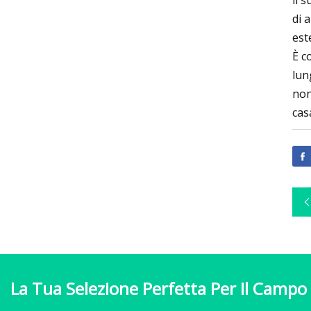
il 
di 
est
È c
lun
non
casa
La Tua Selezione Perfetta Per Il Campo