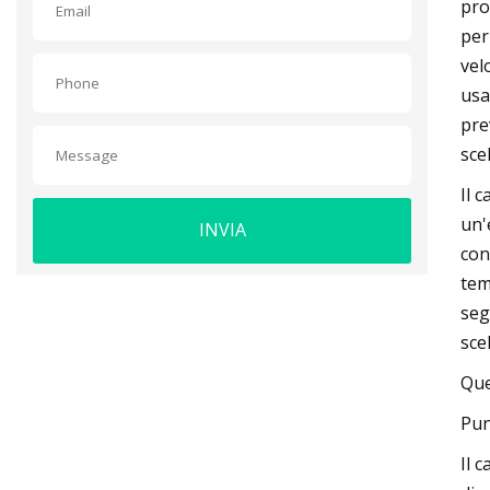
pro
per
vel
usa
pre
scel
Il 
un'
INVIA
con
tem
seg
sce
Que
Pun
Il 