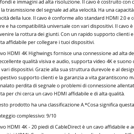
fondi e immagini ad alta risoluzione. Il cavo è costruito con 
 la trasmissione del segnale ad alta velocità. Ha una capacità
ocità della luce. Il cavo è conforme allo standard HDMI 2.0 e 
re e ha compatibilità universale con vari dispositivi. Il cavo
venire la rottura dei giunti. Con un rapido supporto clienti 
ta affidabile per collegare i tuoi dispositivi.
cavo HDMI 4K Highwings fornisce una connessione ad alta defini
eccellente qualità visiva e audio, supporta video 4K e suono cr
 vari dispositivi. Grazie alla sua struttura durevole e al desi
pestivo supporto clienti e la garanzia a vita garantiscono ma
nalato perdita di segnale o problemi di connessione allenta
lta per chi cerca un cavo HDMI affidabile e di alta qualità.
sto prodotto ha una classificazione A.*Cosa significa questa 
teggio complessivo: 9/10
cavo HDMI 4K - 20 piedi di CableDirect è un cavo affidabile e 